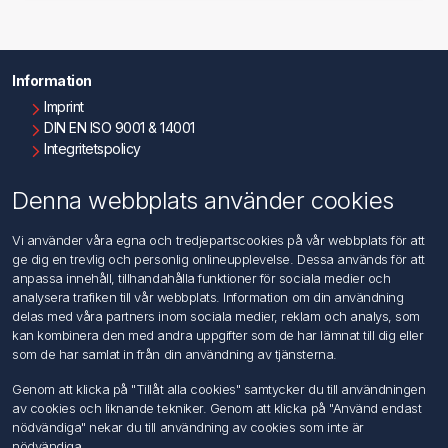
Information
Imprint
DIN EN ISO 9001 & 14001
Integritetspolicy
Användningsvillkor
Om oss
Denna webbplats använder cookies
Kontakta oss
Vi använder våra egna och tredjepartscookies på vår webbplats för att
ge dig en trevlig och personlig onlineupplevelse. Dessa används för att
Kundtjänst
anpassa innehåll, tillhandahålla funktioner för sociala medier och
Sök
analysera trafiken till vår webbplats. Information om din användning
delas med våra partners inom sociala medier, reklam och analys, som
kan kombinera den med andra uppgifter som de har lämnat till dig eller
Mitt konto
som de har samlat in från din användning av tjänsterna.
Mitt konto
Genom att klicka på "Tillåt alla cookies" samtycker du till användningen
Mina ordrar
av cookies och liknande tekniker. Genom att klicka på "Använd endast
Mina adresser
nödvändiga" nekar du till användning av cookies som inte är
nödvändiga.