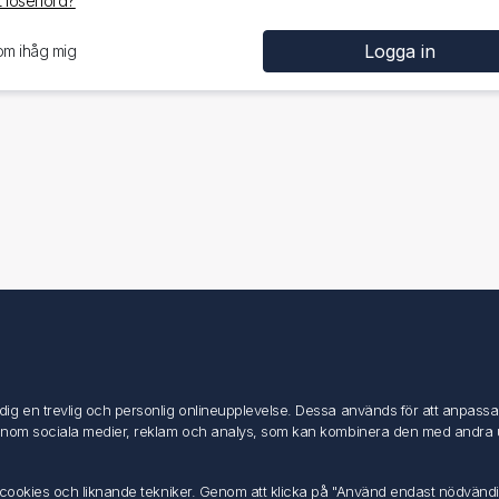
 lösenord?
om ihåg mig
Mitt konto
Mitt konto
g en trevlig och personlig onlineupplevelse. Dessa används för att anpassa in
Mina ordrar
inom sociala medier, reklam och analys, som kan kombinera den med andra uppg
Mina adresser
av cookies och liknande tekniker. Genom att klicka på "Använd endast nödvänd