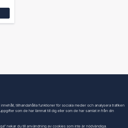
Följ oss
nehåll, tillhandahålla funktioner för sociala medier och analysera trafiken
ifter som de har lämnat till dig eller som de har samlat in från din
iga" nekar du till användning av cookies som inte är nödvändiga.