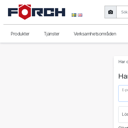
Produkter
Tjänster
Verksamhetsområden
Har 
Har
E-p
Lö