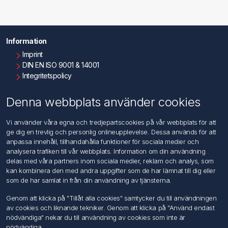
Information
Imprint
DIN EN ISO 9001 & 14001
Integritetspolicy
Användningsvillkor
Om oss
Denna webbplats använder cookies
Kontakta oss
Vi använder våra egna och tredjepartscookies på vår webbplats för att
ge dig en trevlig och personlig onlineupplevelse. Dessa används för att
Kundtjänst
anpassa innehåll, tillhandahålla funktioner för sociala medier och
Sök
analysera trafiken till vår webbplats. Information om din användning
delas med våra partners inom sociala medier, reklam och analys, som
kan kombinera den med andra uppgifter som de har lämnat till dig eller
Mitt konto
som de har samlat in från din användning av tjänsterna.
Mitt konto
Genom att klicka på "Tillåt alla cookies" samtycker du till användningen
Mina ordrar
av cookies och liknande tekniker. Genom att klicka på "Använd endast
Mina adresser
nödvändiga" nekar du till användning av cookies som inte är
nödvändiga.