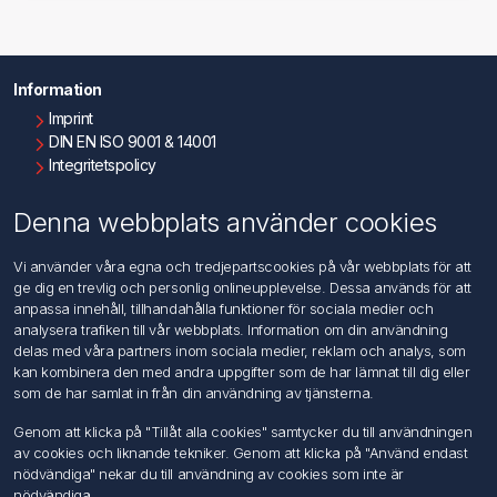
Information
Imprint
DIN EN ISO 9001 & 14001
Integritetspolicy
Användningsvillkor
Om oss
Denna webbplats använder cookies
Kontakta oss
Vi använder våra egna och tredjepartscookies på vår webbplats för att
ge dig en trevlig och personlig onlineupplevelse. Dessa används för att
Kundtjänst
anpassa innehåll, tillhandahålla funktioner för sociala medier och
Sök
analysera trafiken till vår webbplats. Information om din användning
delas med våra partners inom sociala medier, reklam och analys, som
kan kombinera den med andra uppgifter som de har lämnat till dig eller
Mitt konto
som de har samlat in från din användning av tjänsterna.
Mitt konto
Genom att klicka på "Tillåt alla cookies" samtycker du till användningen
Mina ordrar
av cookies och liknande tekniker. Genom att klicka på "Använd endast
Mina adresser
nödvändiga" nekar du till användning av cookies som inte är
nödvändiga.