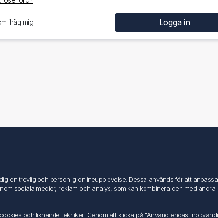
 lösenord?
om ihåg mig
Mitt konto
Mitt konto
g en trevlig och personlig onlineupplevelse. Dessa används för att anpassa in
Mina ordrar
inom sociala medier, reklam och analys, som kan kombinera den med andra uppg
Mina adresser
av cookies och liknande tekniker. Genom att klicka på "Använd endast nödvänd