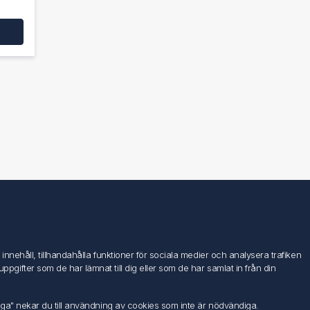
Följ oss
nehåll, tillhandahålla funktioner för sociala medier och analysera trafiken
ifter som de har lämnat till dig eller som de har samlat in från din
iga" nekar du till användning av cookies som inte är nödvändiga.