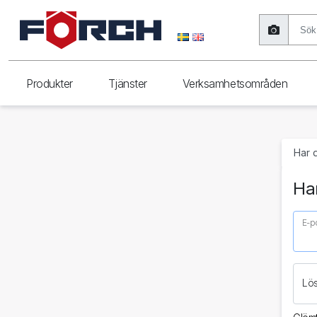
Produkter
Tjänster
Verksamhetsområden
Har 
Har
E-p
Lö