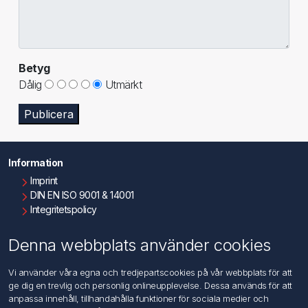
Betyg
Dålig
Utmärkt
Publicera
Information
Imprint
DIN EN ISO 9001 & 14001
Integritetspolicy
Användningsvillkor
Om oss
Denna webbplats använder cookies
Kontakta oss
Vi använder våra egna och tredjepartscookies på vår webbplats för att
ge dig en trevlig och personlig onlineupplevelse. Dessa används för att
Kundtjänst
anpassa innehåll, tillhandahålla funktioner för sociala medier och