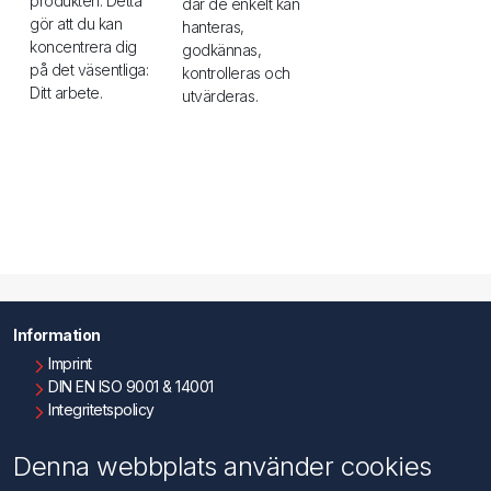
produkten. Detta
där de enkelt kan
gör att du kan
hanteras,
koncentrera dig
godkännas,
på det väsentliga:
kontrolleras och
Ditt arbete.
utvärderas.
Information
Imprint
DIN EN ISO 9001 & 14001
Integritetspolicy
Användningsvillkor
Om oss
Denna webbplats använder cookies
Kontakta oss