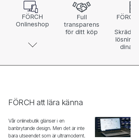
FÖRCH
Full
FÖRCH
Onlineshop
transparens
-
för ditt köp
Skrädda
lösninga
dina 
FÖRCH att lära känna
Vår onlinebutik glänser i en
banbrytande design. Men det är inte
bara utseendet som är ultramodernt.