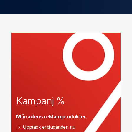
Kampanj %
Månadens reklamprodukter.
Upptäck erbjudanden nu