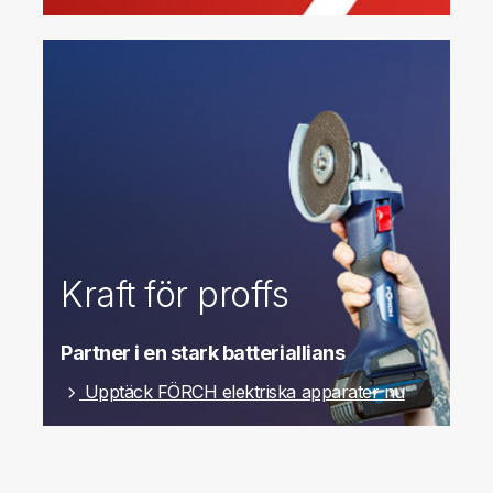
Kraft för proffs
Partner i en stark batteriallians
Upptäck FÖRCH elektriska apparater nu