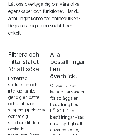
Låt oss övertyga dig om våra olika
egenskaper och funktioner. Har du
ännu inget konto för onlinebutiken?
Registrera dig då nu snabbt och
enkelt.
Filtrera och
Alla
hitta istället
beställningar
för att söka
i en
överblick!
Förbättrad
sökfunktion och
Oavsett vilken
intelligenta filter
kanal du använder
ger dig en bättre
för att lägga en
och snabbare
beställning hos
shoppingupplevelse
FÖRCH: Dina
och tar dig
beställningar visas
snabbare till den
nu alla tydligt i ditt
önskade
användarkonto,