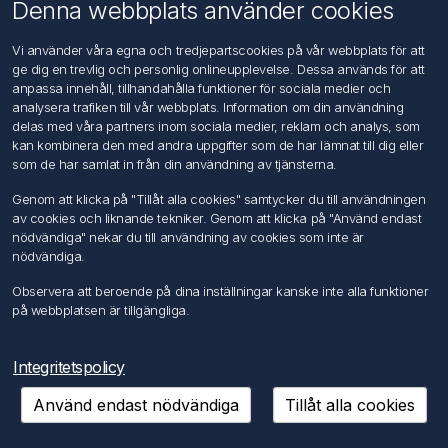
Om oss
Denna webbplats använder cookies
Kontakta oss
Vi använder våra egna och tredjepartscookies på vår webbplats för att
ge dig en trevlig och personlig onlineupplevelse. Dessa används för att
Kundtjänst
anpassa innehåll, tillhandahålla funktioner för sociala medier och
Sök
analysera trafiken till vår webbplats. Information om din användning
delas med våra partners inom sociala medier, reklam och analys, som
kan kombinera den med andra uppgifter som de har lämnat till dig eller
Mitt konto
som de har samlat in från din användning av tjänsterna.
Mitt konto
Genom att klicka på "Tillåt alla cookies" samtycker du till användningen
Mina ordrar
av cookies och liknande tekniker. Genom att klicka på "Använd endast
Mina adresser
nödvändiga" nekar du till användning av cookies som inte är
nödvändiga.
Följ oss
Observera att beroende på dina inställningar kanske inte alla funktioner
på webbplatsen är tillgängliga.
Integritetspolicy
Använd endast nödvändiga
Tillåt alla cookies
Copyright © 2026 FÖRCH Sverige AB. Alla rättigheter reserverade.
Powered by
nopCommerce