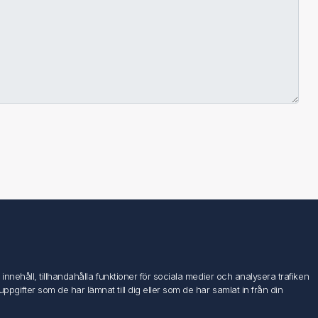
Följ oss
nehåll, tillhandahålla funktioner för sociala medier och analysera trafiken
ifter som de har lämnat till dig eller som de har samlat in från din