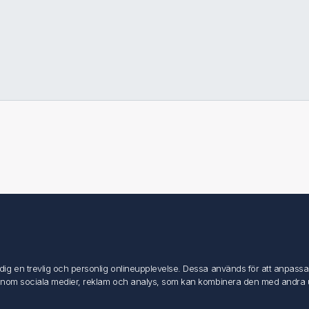
Mitt konto
Mitt konto
g en trevlig och personlig onlineupplevelse. Dessa används för att anpassa in
Mina ordrar
inom sociala medier, reklam och analys, som kan kombinera den med andra uppg
Mina adresser