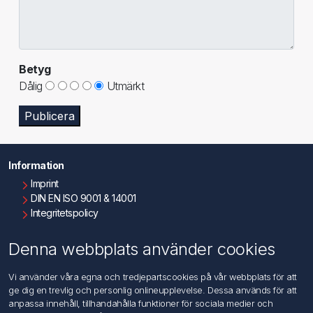
Betyg
Dålig
Utmärkt
Publicera
Information
Imprint
DIN EN ISO 9001 & 14001
Integritetspolicy
Användningsvillkor
Om oss
Denna webbplats använder cookies
Kontakta oss
Vi använder våra egna och tredjepartscookies på vår webbplats för att
ge dig en trevlig och personlig onlineupplevelse. Dessa används för att
Kundtjänst
anpassa innehåll, tillhandahålla funktioner för sociala medier och