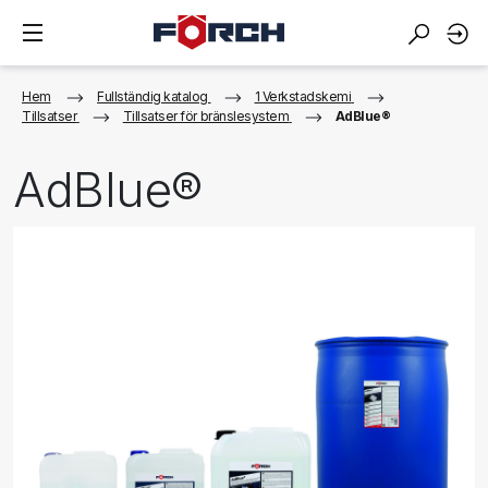
Hem
Fullständig katalog
1 Verkstadskemi
Tillsatser
Tillsatser för bränslesystem
AdBlue®
AdBlue®