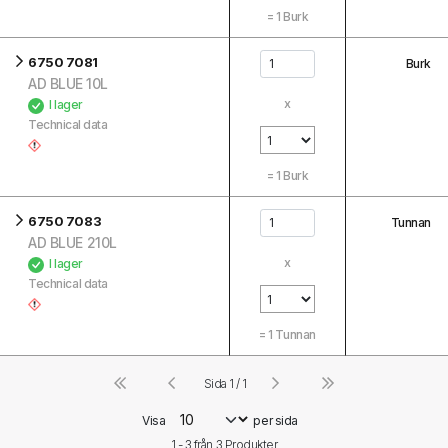
=
1
Burk
6750 7081
Burk
AD BLUE 10L
x
I lager
Technical data
=
1
Burk
6750 7083
Tunnan
AD BLUE 210L
x
I lager
Technical data
=
1
Tunnan
Sida 1 / 1
Visa
per sida
1 - 3 från
3
Produkter