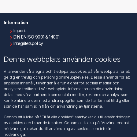
Information
Imprint
DIN EN ISO 9001 & 14001
Integritetspolicy
Användningsvillkor
Om oss
Denna webbplats använder cookies
Kontakta oss
Vi använder våra egna och tredjepartscookies på vår webbplats för att
ge dig en trevlig och personlig onlineupplevelse. Dessa används för att
Kundtjänst
anpassa innehåll, tillhandahålla funktioner för sociala medier och
Sök
analysera trafiken till vår webbplats. Information om din användning
delas med våra partners inom sociala medier, reklam och analys, som
kan kombinera den med andra uppgifter som de har lämnat till dig eller
Mitt konto
som de har samlat in från din användning av tjänsterna.
Mitt konto
Genom att klicka på "Tillåt alla cookies" samtycker du till användningen
Mina ordrar
av cookies och liknande tekniker. Genom att klicka på "Använd endast
Mina adresser
nödvändiga" nekar du till användning av cookies som inte är
nödvändiga.