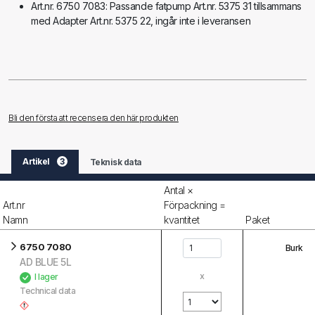
Art.nr. 6750 7083: Passande fatpump Art.nr. 5375 31 tillsammans
med Adapter Art.nr. 5375 22, ingår inte i leveransen
Bli den första att recensera den här produkten
Artikel
3
Teknisk data
Antal ×
Art.nr
Förpackning =
Namn
kvantitet
Paket
6750 7080
Burk
AD BLUE 5L
x
I lager
Technical data