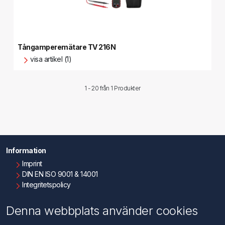
Tångamperemätare TV 216N
visa artikel (1)
1 - 20 från
1 Produkter
Information
Imprint
DIN EN ISO 9001 & 14001
Integritetspolicy
Användningsvillkor
Om oss
Denna webbplats använder cookies
Kontakta oss