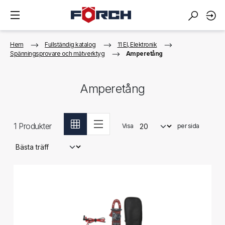
Hem
Fullständig katalog
11 El, Elektronik
Spänningsprovare och mätverktyg
Amperetång
Amperetång
1
Produkter
Visa
per sida