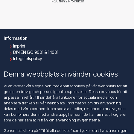
1 - 20 från
2 Produkter
Information
Imprint
DIN EN ISO 9001 & 14001
Integritetspolicy
Användningsvillkor
Om oss
Denna webbplats använder cookies
Kontakta oss
Vi använder våra egna och tredjepartscookies på vår webbplats för att
ge dig en trevlig och personlig onlineupplevelse. Dessa används för att
Kundtjänst
anpassa innehåll, tillhandahålla funktioner för sociala medier och
Sök
analysera trafiken till vår webbplats. Information om din användning
delas med våra partners inom sociala medier, reklam och analys, som
kan kombinera den med andra uppgifter som de har lämnat till dig eller
Mitt konto
som de har samlat in från din användning av tjänsterna.
Mitt konto
Genom att klicka på "Tillåt alla cookies" samtycker du till användningen
Mina ordrar