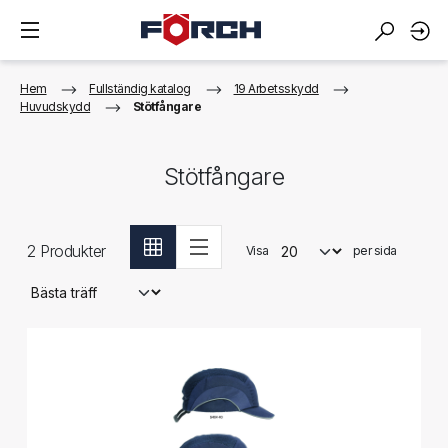
Hem
Fullständig katalog
19 Arbetsskydd
Huvudskydd
Stötfångare
Stötfångare
2
Produkter
Visa
per sida