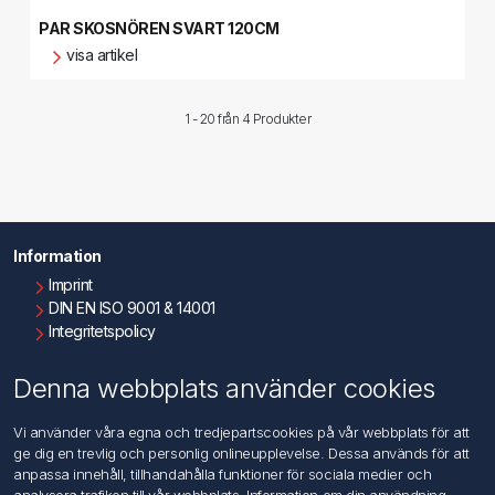
PAR SKOSNÖREN SVART 120CM
visa artikel
1 - 20 från
4 Produkter
Information
Imprint
DIN EN ISO 9001 & 14001
Integritetspolicy
Användningsvillkor
Om oss
Denna webbplats använder cookies
Kontakta oss
Vi använder våra egna och tredjepartscookies på vår webbplats för att
ge dig en trevlig och personlig onlineupplevelse. Dessa används för att
Kundtjänst
anpassa innehåll, tillhandahålla funktioner för sociala medier och
Sök