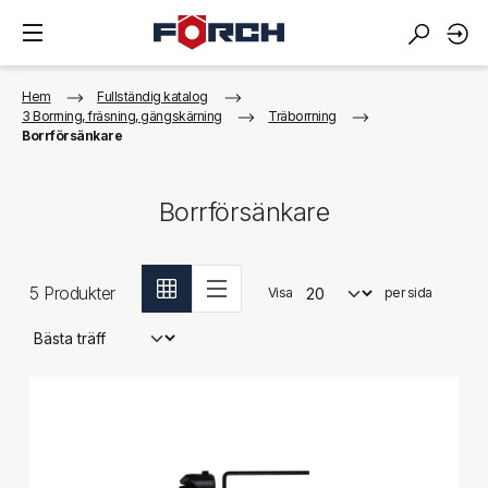
Hem
Fullständig katalog
3 Borrning, fräsning, gängskärning
Träborrning
Borrförsänkare
Borrförsänkare
5
Produkter
Visa
per sida