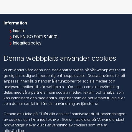
Information
Imprint
DIN EN ISO 9001 & 14001
Integritetspolicy
Användningsvillkor
Om oss
Denna webbplats använder cookies
Kontakta oss
Vi använder våra egna och tredjepartscookies på vår webbplats för att
ge dig en trevlig och personlig onlineupplevelse. Dessa används för att
Kundtjänst
anpassa innehåll, tillhandahålla funktioner för sociala medier och
Sök
analysera trafiken till vår webbplats. Information om din användning
delas med våra partners inom sociala medier, reklam och analys, som
kan kombinera den med andra uppgifter som de har lämnat till dig eller
Mitt konto
som de har samlat in från din användning av tjänsterna.
Mitt konto
Genom att klicka på "Tillåt alla cookies" samtycker du till användningen
Mina ordrar
av cookies och liknande tekniker. Genom att klicka på "Använd endast
Mina adresser
nödvändiga" nekar du till användning av cookies som inte är
nödvändiga.