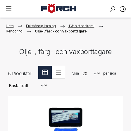
Hem
Fullständig katalog
1 Verkstadskemi
Rengöring
Olje-, färg- och vaxborttagare
Olje-, färg- och vaxborttagare
8
Produkter
Visa
per sida