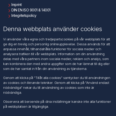
Imprint
DIN EN ISO 9001 & 14001
Integritetspolicy
Användningsvillkor
Om oss
Denna webbplats använder cookies
Kontakta oss
Vi använder våra egna och tredjepartscookies på vår webbplats för att
ge dig en trevlig och personlig onlineupplevelse. Dessa används för att
Kundtjänst
anpassa innehåll, tillhandahålla funktioner för sociala medier och
Sök
analysera trafiken till vår webbplats. Information om din användning
delas med våra partners inom sociala medier, reklam och analys, som
kan kombinera den med andra uppgifter som de har lämnat till dig eller
Mitt konto
som de har samlat in från din användning av tjänsterna.
Mitt konto
Genom att klicka på "Tillåt alla cookies" samtycker du till användningen
Mina ordrar
av cookies och liknande tekniker. Genom att klicka på "Använd endast
Mina adresser
nödvändiga" nekar du till användning av cookies som inte är
nödvändiga.
Följ oss
Observera att beroende på dina inställningar kanske inte alla funktioner
på webbplatsen är tillgängliga.