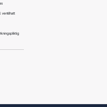
as
 ventilhatt
kningspliktig