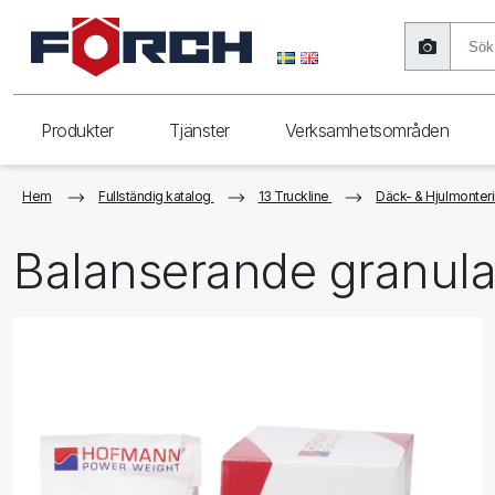
Produkter
Tjänster
Verksamhetsområden
Hem
Fullständig katalog
13 Truckline
Däck- & Hjulmonter
Balanserande granul