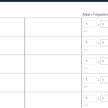
Antal × Förpackni
x
=
1
x
=
1
x
=
1
x
=
1
x
=
1