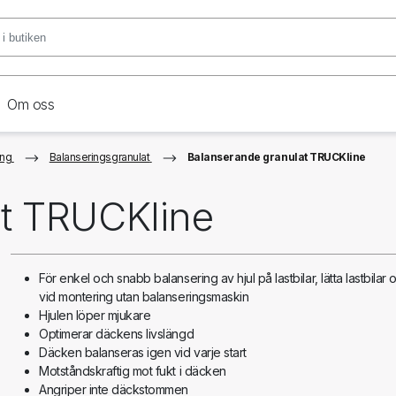
Om oss
ing
Balanseringsgranulat
Balanserande granulat TRUCKline
at TRUCKline
För enkel och snabb balansering av hjul på lastbilar, lätta lastbila
vid montering utan balanseringsmaskin
Hjulen löper mjukare
Optimerar däckens livslängd
Däcken balanseras igen vid varje start
Motståndskraftig mot fukt i däcken
Angriper inte däckstommen