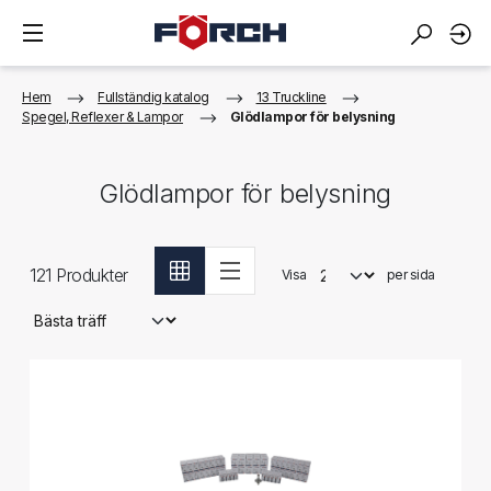
Hem
Fullständig katalog
13 Truckline
Spegel, Reflexer & Lampor
Glödlampor för belysning
Glödlampor för belysning
121
Produkter
Visa
per sida