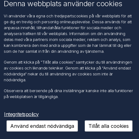
Om oss
Denna webbplats använder cookies
Kontakta oss
Vi använder våra egna och tredjepartscookies på vår webbplats för att
ge dig en trevlig och personlig onlineupplevelse. Dessa används för att
Kundtjänst
anpassa innehåll, tillhandahålla funktioner för sociala medier och
Sök
analysera trafiken till vår webbplats. Information om din användning
delas med våra partners inom sociala medier, reklam och analys, som
kan kombinera den med andra uppgifter som de har lämnat till dig eller
Mitt konto
som de har samlat in från din användning av tjänsterna.
Mitt konto
Genom att klicka på "Tillåt alla cookies" samtycker du till användningen
Mina ordrar
av cookies och liknande tekniker. Genom att klicka på "Använd endast
Mina adresser
nödvändiga" nekar du till användning av cookies som inte är
nödvändiga.
Följ oss
Observera att beroende på dina inställningar kanske inte alla funktioner
på webbplatsen är tillgängliga.
Integritetspolicy
Använd endast nödvändiga
Tillåt alla cookies
Copyright © 2026 FÖRCH Sverige AB. Alla rättigheter reserverade.
Powered by
nopCommerce