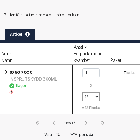
Bli den första att recensera den här produkten
Artikel
1
Antal ×
Art.nr
Förpackning =
Namn
kvantitet
Paket
6750 7000
Flaska
INSPRUTSKYDD 300ML
x
I lager
=
12
Flaska
Sida 1 / 1
Visa
per sida