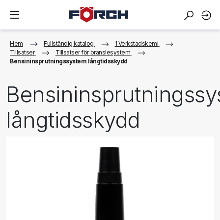
Hem
Fullständig katalog
1 Verkstadskemi
Tillsatser
Tillsatser för bränslesystem
Bensininsprutningssystem långtidsskydd
Bensininsprutningss
långtidsskydd