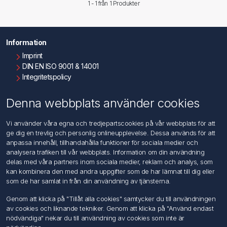
1 - 1 från
1
Produkter
Information
Imprint
DIN EN ISO 9001 & 14001
Integritetspolicy
Användningsvillkor
Om oss
Denna webbplats använder cookies
Kontakta oss
Vi använder våra egna och tredjepartscookies på vår webbplats för att
ge dig en trevlig och personlig onlineupplevelse. Dessa används för att
Kundtjänst
anpassa innehåll, tillhandahålla funktioner för sociala medier och
Sök
analysera trafiken till vår webbplats. Information om din användning
delas med våra partners inom sociala medier, reklam och analys, som
kan kombinera den med andra uppgifter som de har lämnat till dig eller
Mitt konto
som de har samlat in från din användning av tjänsterna.
Mitt konto
Genom att klicka på "Tillåt alla cookies" samtycker du till användningen
Mina ordrar
av cookies och liknande tekniker. Genom att klicka på "Använd endast
Mina adresser
nödvändiga" nekar du till användning av cookies som inte är