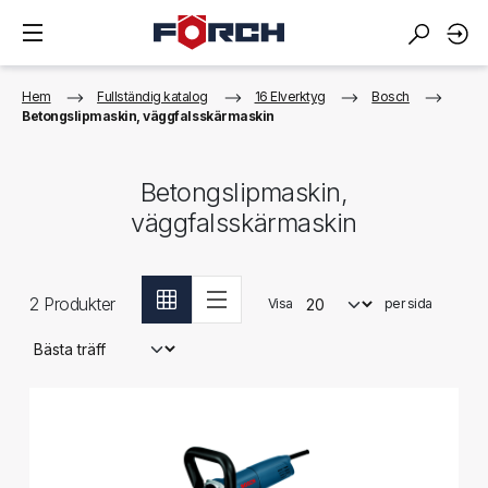
Hem
Fullständig katalog
16 Elverktyg
Bosch
Betongslipmaskin, väggfalsskärmaskin
Betongslipmaskin,
väggfalsskärmaskin
2
Produkter
Visa
per sida