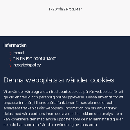
1 - 20 från
2 Produkter
Information
Imprint
DIN EN ISO 9001 & 14001
Integritetspolicy
Användningsvillkor
Om oss
Denna webbplats använder cookies
Kontakta oss
Vi använder våra egna och tredjepartscookies på vår webbplats för att
ge dig en trevlig och personlig onlineupplevelse. Dessa används för att
Kundtjänst
anpassa innehåll, tillhandahålla funktioner för sociala medier och
Sök
analysera trafiken till vår webbplats. Information om din användning
delas med våra partners inom sociala medier, reklam och analys, som
kan kombinera den med andra uppgifter som de har lämnat till dig eller
Mitt konto
som de har samlat in från din användning av tjänsterna.