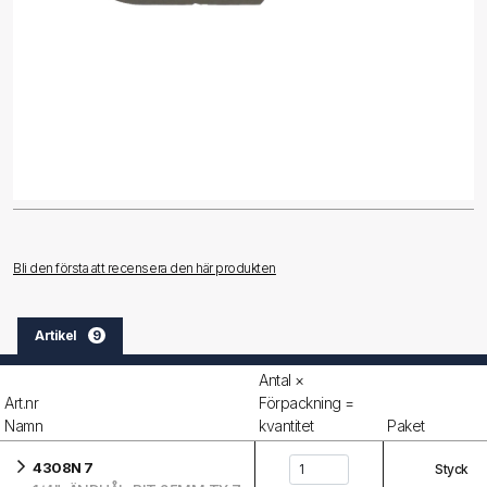
Bli den första att recensera den här produkten
Artikel
9
Antal ×
Art.nr
Förpackning =
Namn
kvantitet
Paket
4308N 7
Styck