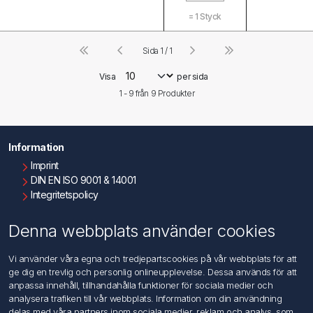
=
1
Styck
Sida 1 / 1
Visa
per sida
1 - 9 från
9
Produkter
Information
Imprint
DIN EN ISO 9001 & 14001
Integritetspolicy
Användningsvillkor
Om oss
Denna webbplats använder cookies
Kontakta oss
Vi använder våra egna och tredjepartscookies på vår webbplats för att
ge dig en trevlig och personlig onlineupplevelse. Dessa används för att
Kundtjänst
anpassa innehåll, tillhandahålla funktioner för sociala medier och
Sök
analysera trafiken till vår webbplats. Information om din användning
delas med våra partners inom sociala medier, reklam och analys, som