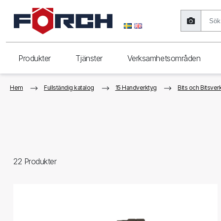
Produkter
Tjänster
Verksamhetsområden
Hem
Fullständig katalog
15 Handverktyg
Bits och Bitsver
22
Produkter