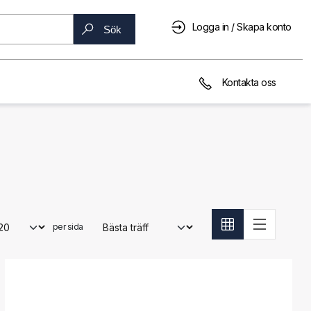
Logga in / Skapa konto
Sök
Kontakta oss
per sida