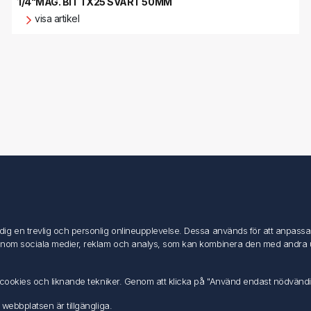
1/4"MAG. BIT TX25 SVART 50MM
visa artikel
Mitt konto
Mitt konto
g en trevlig och personlig onlineupplevelse. Dessa används för att anpassa in
Mina ordrar
inom sociala medier, reklam och analys, som kan kombinera den med andra uppg
Mina adresser
av cookies och liknande tekniker. Genom att klicka på "Använd endast nödvänd
 webbplatsen är tillgängliga.