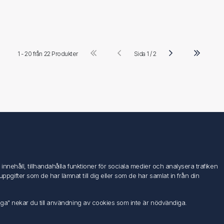
1 - 20 från
22 Produkter
Sida 1 / 2
Följ oss
nehåll, tillhandahålla funktioner för sociala medier och analysera trafiken
ifter som de har lämnat till dig eller som de har samlat in från din
iga" nekar du till användning av cookies som inte är nödvändiga.