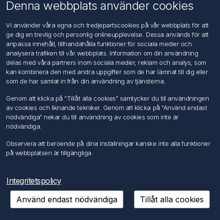
Om oss
Denna webbplats använder cookies
Kontakta oss
Vi använder våra egna och tredjepartscookies på vår webbplats för att
ge dig en trevlig och personlig onlineupplevelse. Dessa används för att
Kundtjänst
anpassa innehåll, tillhandahålla funktioner för sociala medier och
Sök
analysera trafiken till vår webbplats. Information om din användning
delas med våra partners inom sociala medier, reklam och analys, som
kan kombinera den med andra uppgifter som de har lämnat till dig eller
Mitt konto
som de har samlat in från din användning av tjänsterna.
Mitt konto
Genom att klicka på "Tillåt alla cookies" samtycker du till användningen
Mina ordrar
av cookies och liknande tekniker. Genom att klicka på "Använd endast
Mina adresser
nödvändiga" nekar du till användning av cookies som inte är
nödvändiga.
Följ oss
Observera att beroende på dina inställningar kanske inte alla funktioner
på webbplatsen är tillgängliga.
Integritetspolicy
Använd endast nödvändiga
Tillåt alla cookies
Copyright © 2026 FÖRCH Sverige AB. Alla rättigheter reserverade.
Powered by
nopCommerce