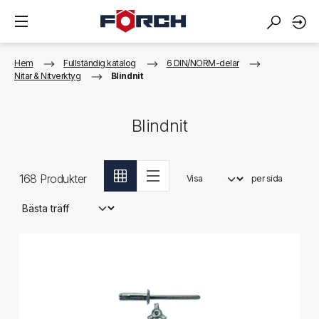
Hem
Fullständig katalog
6 DIN/NORM-delar
Nitar & Nitverktyg
Blindnit
Blindnit
168
Produkter
Visa
per sida