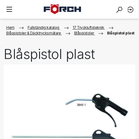
Hem
Fullständig katalog
17 Tryckluftsteknik
Blåspistoler & Däcktrycksmätare
Blåspistoler
Blåspistol plast
Blåspistol plast