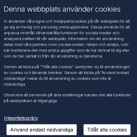
Om oss
Denna webbplats använder cookies
Kontakta oss
Vi använder våra egna och tredjepartscookies på vår webbplats för att
ge dig en trevlig och personlig onlineupplevelse. Dessa används för att
Kundtjänst
anpassa innehåll, tillhandahålla funktioner för sociala medier och
Sök
analysera trafiken till vår webbplats. Information om din användning
delas med våra partners inom sociala medier, reklam och analys, som
kan kombinera den med andra uppgifter som de har lämnat till dig eller
Mitt konto
som de har samlat in från din användning av tjänsterna.
Mitt konto
Genom att klicka på "Tillåt alla cookies" samtycker du till användningen
Mina ordrar
av cookies och liknande tekniker. Genom att klicka på "Använd endast
Mina adresser
nödvändiga" nekar du till användning av cookies som inte är
nödvändiga.
Följ oss
Observera att beroende på dina inställningar kanske inte alla funktioner
på webbplatsen är tillgängliga.
Integritetspolicy
Använd endast nödvändiga
Tillåt alla cookies
Copyright © 2026 FÖRCH Sverige AB. Alla rättigheter reserverade.
Powered by
nopCommerce