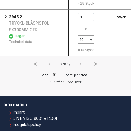
=
25
Styck
3945 2
Styck
TRYCKL-BLÅSPISTOL
x
8X300MM GER
I lager
Technical data
=
10
Styck
Sida 1 / 1
Visa
per sida
1 - 2 från
2
Produkter
Information
Imprint
DIN EN ISO 9001 & 14001
Integritetspolicy
Användningsvillkor