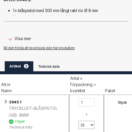
1× blåspistol med 300 mm långt rakt rör Ø 8 mm
Utan sticknippel och skyddsskärm
Visa mer
Bli den första att recensera den här produkten
Artikel
2
Teknisk data
Antal ×
Art.nr
Förpackning =
Namn
kvantitet
Paket
3945 1
Styck
TRYCKLUFT-BLÅSPISTOL
x
GEB. 8MM
I lager
Technical data