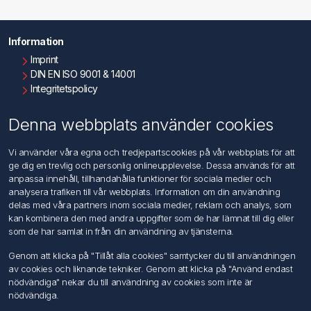
Information
Imprint
DIN EN ISO 9001 & 14001
Integritetspolicy
Användningsvillkor
Om oss
Denna webbplats använder cookies
Kontakta oss
Vi använder våra egna och tredjepartscookies på vår webbplats för att
ge dig en trevlig och personlig onlineupplevelse. Dessa används för att
Kundtjänst
anpassa innehåll, tillhandahålla funktioner för sociala medier och
Sök
analysera trafiken till vår webbplats. Information om din användning
delas med våra partners inom sociala medier, reklam och analys, som
kan kombinera den med andra uppgifter som de har lämnat till dig eller
Mitt konto
som de har samlat in från din användning av tjänsterna.
Mitt konto
Genom att klicka på "Tillåt alla cookies" samtycker du till användningen
Mina ordrar
av cookies och liknande tekniker. Genom att klicka på "Använd endast
Mina adresser
nödvändiga" nekar du till användning av cookies som inte är
nödvändiga.