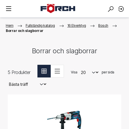
Hem
Fullständig katalog
16 Elverktyg
Bosch
Borrar och slagborrar
Borrar och slagborrar
5
Produkter
Visa
per sida