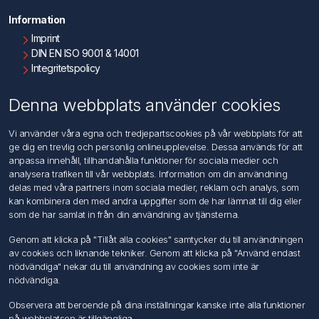
Information
Imprint
DIN EN ISO 9001 & 14001
Integritetspolicy
Användningsvillkor
Om oss
Denna webbplats använder cookies
Kontakta oss
Vi använder våra egna och tredjepartscookies på vår webbplats för att
ge dig en trevlig och personlig onlineupplevelse. Dessa används för att
Kundtjänst
anpassa innehåll, tillhandahålla funktioner för sociala medier och
Sök
analysera trafiken till vår webbplats. Information om din användning
delas med våra partners inom sociala medier, reklam och analys, som
kan kombinera den med andra uppgifter som de har lämnat till dig eller
Mitt konto
som de har samlat in från din användning av tjänsterna.
Mitt konto
Genom att klicka på "Tillåt alla cookies" samtycker du till användningen
Mina ordrar
av cookies och liknande tekniker. Genom att klicka på "Använd endast
Mina adresser
nödvändiga" nekar du till användning av cookies som inte är
nödvändiga.
Följ oss
Observera att beroende på dina inställningar kanske inte alla funktioner
på webbplatsen är tillgängliga.