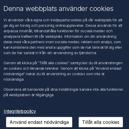
Om oss
Denna webbplats använder cookies
Kontakta oss
Vi använder våra egna och tredjepartscookies på vår webbplats för att
ge dig en trevlig och personlig onlineupplevelse. Dessa används för att
Kundtjänst
anpassa innehåll, tillhandahålla funktioner för sociala medier och
Sök
analysera trafiken till vår webbplats. Information om din användning
delas med våra partners inom sociala medier, reklam och analys, som
kan kombinera den med andra uppgifter som de har lämnat till dig eller
Mitt konto
som de har samlat in från din användning av tjänsterna.
Mitt konto
Genom att klicka på "Tillåt alla cookies" samtycker du till användningen
Mina ordrar
av cookies och liknande tekniker. Genom att klicka på "Använd endast
Mina adresser
nödvändiga" nekar du till användning av cookies som inte är
nödvändiga.
Följ oss
Observera att beroende på dina inställningar kanske inte alla funktioner
på webbplatsen är tillgängliga.
Integritetspolicy
Använd endast nödvändiga
Tillåt alla cookies
Copyright © 2026 FÖRCH Sverige AB. Alla rättigheter reserverade.
Powered by
nopCommerce