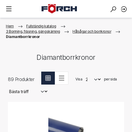
Hem
Fullständig katalog
3 Borrning, fräsning, gängskärning
Hålsågar och borrkronor
Diamantborrkronor
Diamantborrkronor
89
Produkter
Visa
per sida