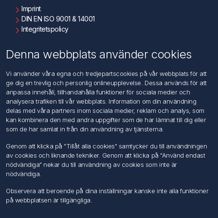
Imprint
DIN EN ISO 9001 & 14001
Integritetspolicy
Användningsvillkor
Om oss
Denna webbplats använder cookies
Kontakta oss
Vi använder våra egna och tredjepartscookies på vår webbplats för att
ge dig en trevlig och personlig onlineupplevelse. Dessa används för att
Kundtjänst
anpassa innehåll, tillhandahålla funktioner för sociala medier och
Sök
analysera trafiken till vår webbplats. Information om din användning
delas med våra partners inom sociala medier, reklam och analys, som
kan kombinera den med andra uppgifter som de har lämnat till dig eller
Mitt konto
som de har samlat in från din användning av tjänsterna.
Mitt konto
Genom att klicka på "Tillåt alla cookies" samtycker du till användningen
Mina ordrar
av cookies och liknande tekniker. Genom att klicka på "Använd endast
Mina adresser
nödvändiga" nekar du till användning av cookies som inte är
nödvändiga.
Följ oss
Observera att beroende på dina inställningar kanske inte alla funktioner
på webbplatsen är tillgängliga.