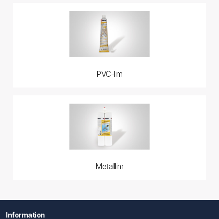
PVC-lim
Metalllim
Information