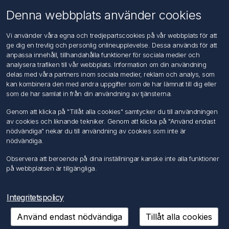
Om oss
Denna webbplats använder cookies
Kontakta oss
Vi använder våra egna och tredjepartscookies på vår webbplats för att
ge dig en trevlig och personlig onlineupplevelse. Dessa används för att
Kundtjänst
anpassa innehåll, tillhandahålla funktioner för sociala medier och
Sök
analysera trafiken till vår webbplats. Information om din användning
delas med våra partners inom sociala medier, reklam och analys, som
kan kombinera den med andra uppgifter som de har lämnat till dig eller
Mitt konto
som de har samlat in från din användning av tjänsterna.
Mitt konto
Genom att klicka på "Tillåt alla cookies" samtycker du till användningen
Mina ordrar
av cookies och liknande tekniker. Genom att klicka på "Använd endast
Mina adresser
nödvändiga" nekar du till användning av cookies som inte är
nödvändiga.
Följ oss
Observera att beroende på dina inställningar kanske inte alla funktioner
på webbplatsen är tillgängliga.
Integritetspolicy
Använd endast nödvändiga
Tillåt alla cookies
Copyright © 2026 FÖRCH Sverige AB. Alla rättigheter reserverade.
Powered by
nopCommerce