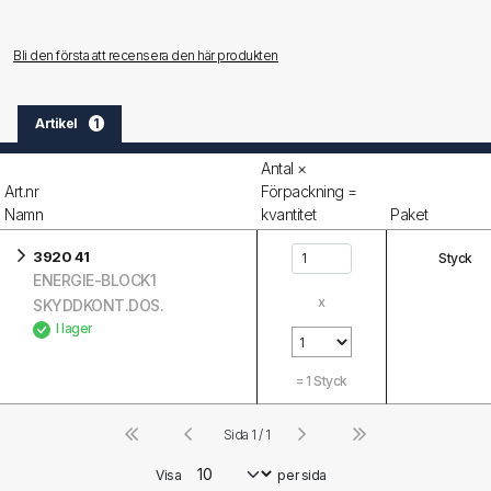
Bli den första att recensera den här produkten
Artikel
1
Antal ×
Art.nr
Förpackning =
Namn
kvantitet
Paket
3920 41
Styck
ENERGIE-BLOCK1
x
SKYDDKONT.DOS.
I lager
=
1
Styck
Sida 1 / 1
Visa
per sida