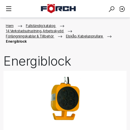
Hem
Fullständig katalog
14 Verkstadsutrustning, Arbetsskydd
Förlängningskablar & Tillbehör
Elskåp, Kabelupprullare
Energiblock
Energiblock