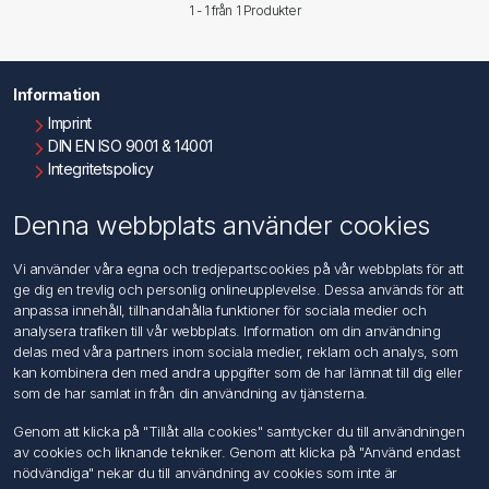
1 - 1 från
1
Produkter
Information
Imprint
DIN EN ISO 9001 & 14001
Integritetspolicy
Användningsvillkor
Om oss
Denna webbplats använder cookies
Kontakta oss
Vi använder våra egna och tredjepartscookies på vår webbplats för att
ge dig en trevlig och personlig onlineupplevelse. Dessa används för att
Kundtjänst
anpassa innehåll, tillhandahålla funktioner för sociala medier och
Sök
analysera trafiken till vår webbplats. Information om din användning
delas med våra partners inom sociala medier, reklam och analys, som
kan kombinera den med andra uppgifter som de har lämnat till dig eller
Mitt konto
som de har samlat in från din användning av tjänsterna.
Mitt konto
Genom att klicka på "Tillåt alla cookies" samtycker du till användningen
Mina ordrar
av cookies och liknande tekniker. Genom att klicka på "Använd endast
Mina adresser
nödvändiga" nekar du till användning av cookies som inte är