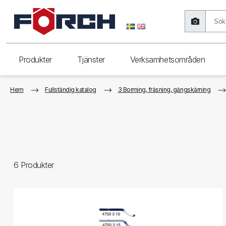
Produkter
Tjänster
Verksamhetsområden
Hem
Fullständig katalog
3 Borrning, fräsning, gängskärning
6
Produkter