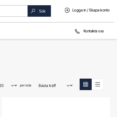
Logga in / Skapa konto
Sök
Kontakta oss
per sida