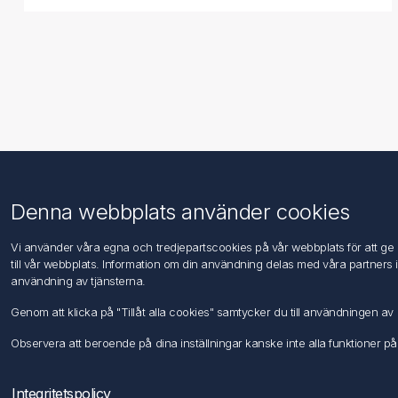
Information
Kundtjänst
Denna webbplats använder cookies
Imprint
Sök
Vi använder våra egna och tredjepartscookies på vår webbplats för att ge di
DIN EN ISO 9001 & 14001
till vår webbplats. Information om din användning delas med våra partners 
Integritetspolicy
användning av tjänsterna.
Användningsvillkor
Genom att klicka på "Tillåt alla cookies" samtycker du till användningen 
Om oss
Kontakta oss
Observera att beroende på dina inställningar kanske inte alla funktioner på
Integritetspolicy