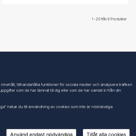
1 - 20 från
6 Produkter
Följ oss
nehåll, tillhandahålla funktioner för sociala medier och analysera trafiken
ifter som de har lämnat till dig eller som de har samlat in från din
iga" nekar du till användning av cookies som inte är nödvändiga.
Använd endast nödvändiga
Tillåt alla cookies