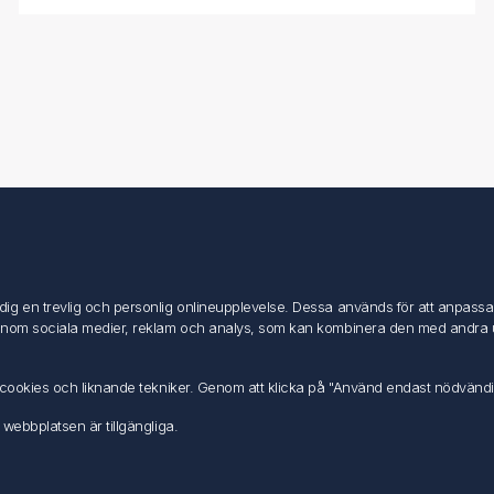
Mitt konto
Mitt konto
g en trevlig och personlig onlineupplevelse. Dessa används för att anpassa in
Mina ordrar
inom sociala medier, reklam och analys, som kan kombinera den med andra uppg
Mina adresser
av cookies och liknande tekniker. Genom att klicka på "Använd endast nödvänd
 webbplatsen är tillgängliga.