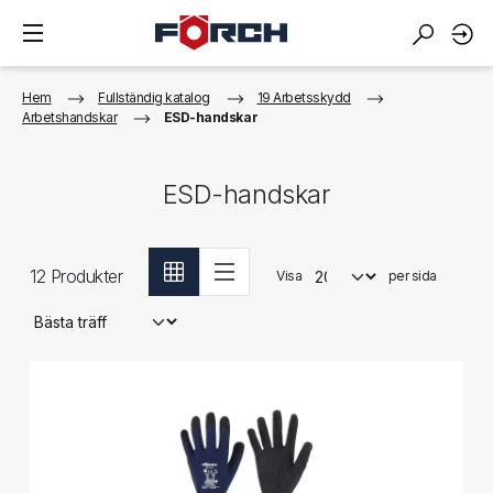
Hem
Fullständig katalog
19 Arbetsskydd
Arbetshandskar
ESD-handskar
ESD-handskar
12
Produkter
Visa
per sida