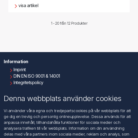
visa artikel
1 - 20 från
12 Produkter
Information
Imprint
DIN EN ISO 9001 & 14001
Integritetspolicy
Användningsvillkor
Om oss
Denna webbplats använder cookies
Kontakta oss
Vi använder våra egna och tredjepartscookies på vår webbplats för att
ge dig en trevlig och personlig onlineupplevelse. Dessa används för att
Kundtjänst
anpassa innehåll, tillhandahålla funktioner för sociala medier och
Sök
analysera trafiken till vår webbplats. Information om din användning
delas med våra partners inom sociala medier, reklam och analys, som