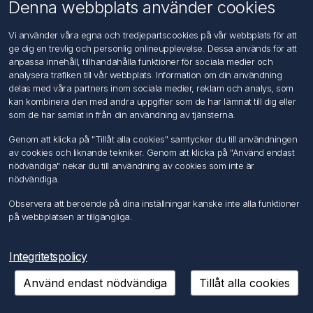
Om oss
Denna webbplats använder cookies
Kontakta oss
Vi använder våra egna och tredjepartscookies på vår webbplats för att
ge dig en trevlig och personlig onlineupplevelse. Dessa används för att
Kundtjänst
anpassa innehåll, tillhandahålla funktioner för sociala medier och
Sök
analysera trafiken till vår webbplats. Information om din användning
delas med våra partners inom sociala medier, reklam och analys, som
kan kombinera den med andra uppgifter som de har lämnat till dig eller
Mitt konto
som de har samlat in från din användning av tjänsterna.
Mitt konto
Genom att klicka på "Tillåt alla cookies" samtycker du till användningen
Mina ordrar
av cookies och liknande tekniker. Genom att klicka på "Använd endast
Mina adresser
nödvändiga" nekar du till användning av cookies som inte är
nödvändiga.
Följ oss
Observera att beroende på dina inställningar kanske inte alla funktioner
på webbplatsen är tillgängliga.
Integritetspolicy
Använd endast nödvändiga
Tillåt alla cookies
Copyright © 2026 FÖRCH Sverige AB. Alla rättigheter reserverade.
Powered by
nopCommerce