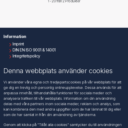
1 - 20 från
2 Produkter
Information
Imprint
DIN EN ISO 9001 & 14001
Integritetspolicy
Användningsvillkor
Om oss
Denna webbplats använder cookies
Kontakta oss
Vi använder våra egna och tredjepartscookies på vår webbplats för att
ge dig en trevlig och personlig onlineupplevelse. Dessa används för att
Kundtjänst
anpassa innehåll, tillhandahålla funktioner för sociala medier och
Sök
analysera trafiken till vår webbplats. Information om din användning
delas med våra partners inom sociala medier, reklam och analys, som
kan kombinera den med andra uppgifter som de har lämnat till dig eller
Mitt konto
som de har samlat in från din användning av tjänsterna.
Mitt konto
Genom att klicka på "Tillåt alla cookies" samtycker du till användningen
Mina ordrar