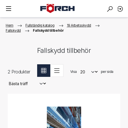
Hem
Fullständig katalog
19 Arbetsskydd
Fallskydd
Fallskydd tillbehör
Fallskydd tillbehör
2
Produkter
Visa
per sida