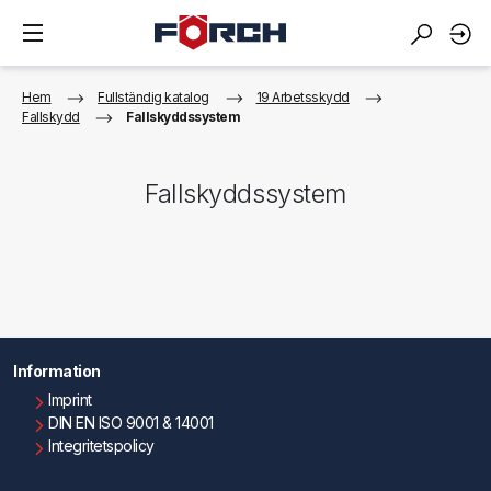
Hem
Fullständig katalog
19 Arbetsskydd
Fallskydd
Fallskyddssystem
Fallskyddssystem
Information
Imprint
DIN EN ISO 9001 & 14001
Integritetspolicy
Användningsvillkor