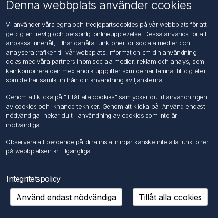
Om oss
Denna webbplats använder cookies
Kontakta oss
Vi använder våra egna och tredjepartscookies på vår webbplats för att
ge dig en trevlig och personlig onlineupplevelse. Dessa används för att
Kundtjänst
anpassa innehåll, tillhandahålla funktioner för sociala medier och
Sök
analysera trafiken till vår webbplats. Information om din användning
delas med våra partners inom sociala medier, reklam och analys, som
kan kombinera den med andra uppgifter som de har lämnat till dig eller
Mitt konto
som de har samlat in från din användning av tjänsterna.
Mitt konto
Genom att klicka på "Tillåt alla cookies" samtycker du till användningen
Mina ordrar
av cookies och liknande tekniker. Genom att klicka på "Använd endast
Mina adresser
nödvändiga" nekar du till användning av cookies som inte är
nödvändiga.
Följ oss
Observera att beroende på dina inställningar kanske inte alla funktioner
på webbplatsen är tillgängliga.
Integritetspolicy
Använd endast nödvändiga
Tillåt alla cookies
Copyright © 2026 FÖRCH Sverige AB. Alla rättigheter reserverade.
Powered by
nopCommerce