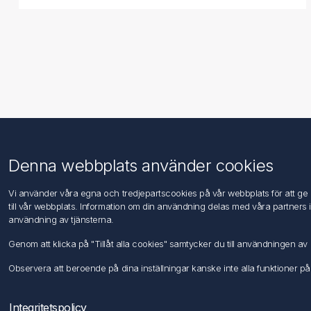
Information
Kundtjänst
Denna webbplats använder cookies
Imprint
Sök
Vi använder våra egna och tredjepartscookies på vår webbplats för att ge di
DIN EN ISO 9001 & 14001
till vår webbplats. Information om din användning delas med våra partners 
Integritetspolicy
användning av tjänsterna.
Användningsvillkor
Genom att klicka på "Tillåt alla cookies" samtycker du till användningen 
Om oss
Kontakta oss
Observera att beroende på dina inställningar kanske inte alla funktioner på
Integritetspolicy