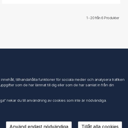
1 - 20 från
6 Produkter
Följ oss
nehåll, tillhandahålla funktioner för sociala medier och analysera trafiken
ifter som de har lämnat till dig eller som de har samlat in från din
iga" nekar du till användning av cookies som inte är nödvändiga.
Använd endast nödvändiga
Tillåt alla cookies