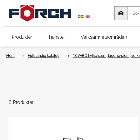
Produkter
Tjänster
Verksamhetsområden
Hem
Fullständig katalog
18 VARO hyllsystem, lagersystem, verks
6
Produkter