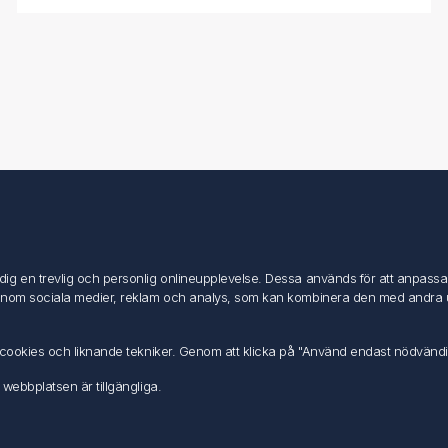
Mitt konto
Mitt konto
g en trevlig och personlig onlineupplevelse. Dessa används för att anpassa in
Mina ordrar
inom sociala medier, reklam och analys, som kan kombinera den med andra uppg
Mina adresser
av cookies och liknande tekniker. Genom att klicka på "Använd endast nödvänd
 webbplatsen är tillgängliga.