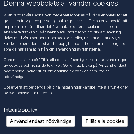
Om oss
Denna webbplats använder cookies
Kontakta oss
Vi använder våra egna och tredjepartscookies på vår webbplats för att
ge dig en trevlig och personlig onlineupplevelse. Dessa används för att
Kundtjänst
anpassa innehåll, tillhandahålla funktioner för sociala medier och
Sök
analysera trafiken till vår webbplats. Information om din användning
delas med våra partners inom sociala medier, reklam och analys, som
kan kombinera den med andra uppgifter som de har lämnat till dig eller
Mitt konto
som de har samlat in från din användning av tjänsterna.
Mitt konto
Genom att klicka på "Tillåt alla cookies" samtycker du till användningen
Mina ordrar
av cookies och liknande tekniker. Genom att klicka på "Använd endast
Mina adresser
nödvändiga" nekar du till användning av cookies som inte är
nödvändiga.
Följ oss
Observera att beroende på dina inställningar kanske inte alla funktioner
på webbplatsen är tillgängliga.
Integritetspolicy
Använd endast nödvändiga
Tillåt alla cookies
Copyright © 2026 FÖRCH Sverige AB. Alla rättigheter reserverade.
Powered by
nopCommerce