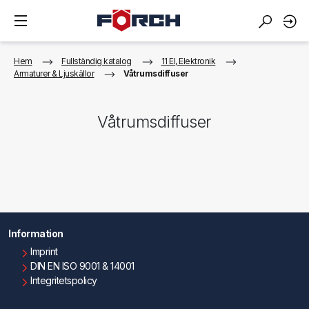
Hem
Fullständig katalog
11 El, Elektronik
Armaturer & Ljuskällor
Våtrumsdiffuser
Våtrumsdiffuser
Information
Imprint
DIN EN ISO 9001 & 14001
Integritetspolicy
Användningsvillkor