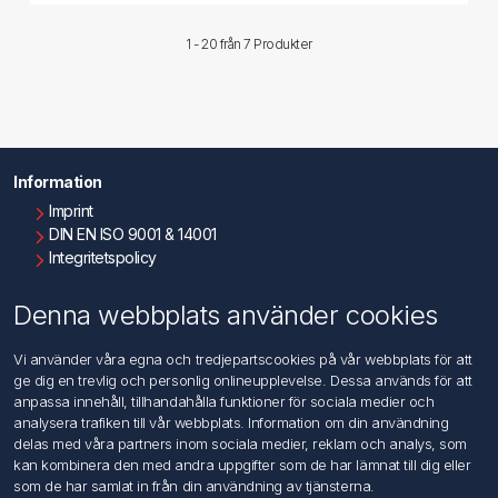
1 - 20 från
7 Produkter
Information
Imprint
DIN EN ISO 9001 & 14001
Integritetspolicy
Användningsvillkor
Om oss
Denna webbplats använder cookies
Kontakta oss
Vi använder våra egna och tredjepartscookies på vår webbplats för att
ge dig en trevlig och personlig onlineupplevelse. Dessa används för att
Kundtjänst
anpassa innehåll, tillhandahålla funktioner för sociala medier och
Sök
analysera trafiken till vår webbplats. Information om din användning
delas med våra partners inom sociala medier, reklam och analys, som
kan kombinera den med andra uppgifter som de har lämnat till dig eller
Mitt konto
som de har samlat in från din användning av tjänsterna.