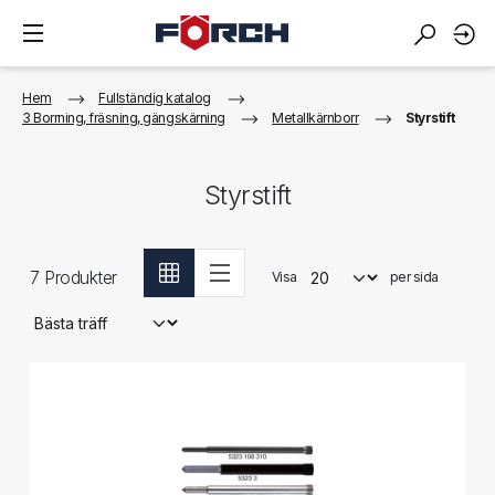
Hem
Fullständig katalog
3 Borrning, fräsning, gängskärning
Metallkärnborr
Styrstift
Styrstift
7
Produkter
Visa
per sida