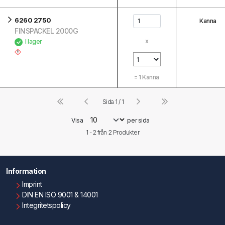
6260 2750
Kanna
FINSPACKEL 2000G
x
I lager
=
1
Kanna
Sida 1 / 1
Visa
per sida
1 - 2 från
2
Produkter
Information
Imprint
DIN EN ISO 9001 & 14001
Integritetspolicy
Användningsvillkor