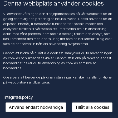
Om oss
Denna webbplats använder cookies
Kontakta oss
Vi använder våra egna och tredjepartscookies på vår webbplats för att
ge dig en trevlig och personlig onlineupplevelse. Dessa används för att
Kundtjänst
anpassa innehåll, tillhandahålla funktioner för sociala medier och
Sök
analysera trafiken till vår webbplats. Information om din användning
delas med våra partners inom sociala medier, reklam och analys, som
kan kombinera den med andra uppgifter som de har lämnat till dig eller
Mitt konto
som de har samlat in från din användning av tjänsterna.
Mitt konto
Genom att klicka på "Tillåt alla cookies" samtycker du till användningen
Mina ordrar
av cookies och liknande tekniker. Genom att klicka på "Använd endast
Mina adresser
nödvändiga" nekar du till användning av cookies som inte är
nödvändiga.
Följ oss
Observera att beroende på dina inställningar kanske inte alla funktioner
på webbplatsen är tillgängliga.
Integritetspolicy
Använd endast nödvändiga
Tillåt alla cookies
Copyright © 2026 FÖRCH Sverige AB. Alla rättigheter reserverade.
Powered by
nopCommerce