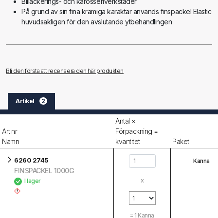
Billackerings- och karosseriverkstäder
På grund av sin fina krämiga karaktär används finspackel Elastic
huvudsakligen för den avslutande ytbehandlingen
Bli den första att recensera den här produkten
Artikel
2
Antal ×
Art.nr
Förpackning =
Namn
kvantitet
Paket
6260 2745
Kanna
FINSPACKEL 1000G
x
I lager
=
1
Kanna