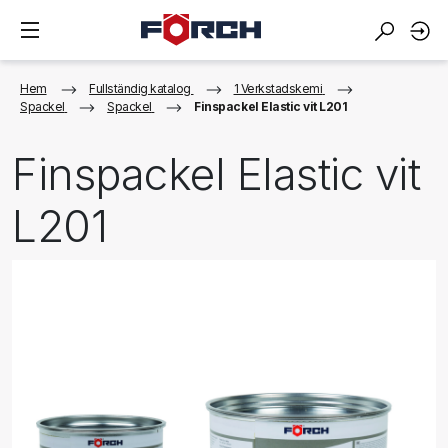
Hem
Fullständig katalog
1 Verkstadskemi
Spackel
Spackel
Finspackel Elastic vit L201
Finspackel Elastic vit
L201