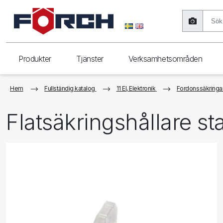
Produkter
Tjänster
Verksamhetsområden
Hem
Fullständig katalog
11 El, Elektronik
Fordonssäkringar
Flatsäkringshållare st