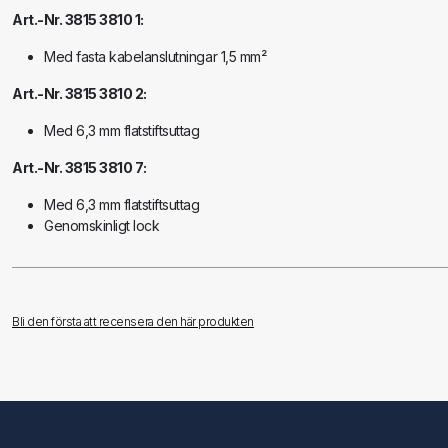
Art.-Nr. 3815 3810 1:
Med fasta kabelanslutningar 1,5 mm²
Art.-Nr. 3815 3810 2:
Med 6,3 mm flatstiftsuttag
Art.-Nr. 3815 3810 7:
Med 6,3 mm flatstiftsuttag
Genomskinligt lock
Art.-Nr. 3815 3820
:
Med Crimp-kabelanslutningar för kablar upp till 2,5 mm²
Tätning och svart lock
Bli den första att recensera den här produkten
2 kontakter
Art.-Nr. 3703 8 6 2
:
Reservkontakter för 3815 3820