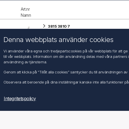
Art.nr
Namn
3815 3810 7
SÄKRINGSHÅLLARE 2G 6,3MM
Denna webbplats använder cookies
I lager
Vi använder våra egna och tredjepartscookies på vår webbplats för att ge di
till vår webbplats. Information om din användning delas med våra partners 
användning av tjänsterna.
Genom att klicka på "Tillåt alla cookies" samtycker du till användningen 
Observera att beroende på dina inställningar kanske inte alla funktioner på
Information
Kundtjänst
Integritetspolicy
Imprint
Sök
DIN EN ISO 9001 & 14001
Integritetspolicy
Användningsvillkor