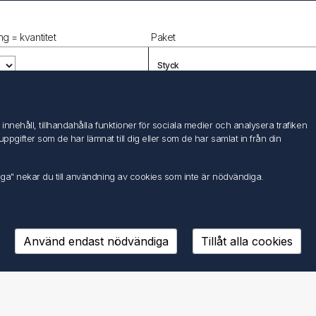
ng = kvantitet
Paket
Styck
nehåll, tillhandahålla funktioner för sociala medier och analysera trafiken
Sida 1 / 1
ifter som de har lämnat till dig eller som de har samlat in från din
1 - 1 från
1
Produkter
sida
iga" nekar du till användning av cookies som inte är nödvändiga.
Följ oss
Använd endast nödvändiga
Tillåt alla cookies