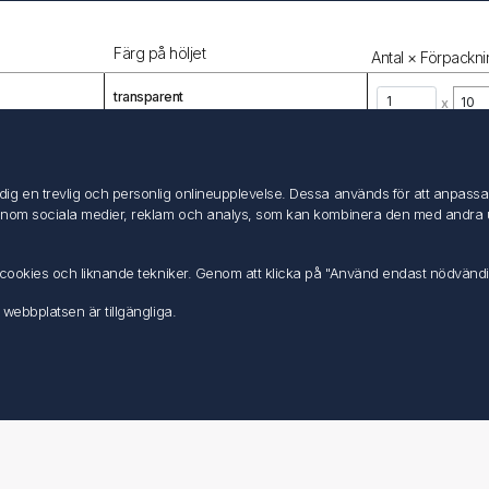
Färg på höljet
Antal × Förpackni
transparent
x
=
10
Styck
g en trevlig och personlig onlineupplevelse. Dessa används för att anpassa in
inom sociala medier, reklam och analys, som kan kombinera den med andra uppg
Visa
per 
av cookies och liknande tekniker. Genom att klicka på "Använd endast nödvänd
 webbplatsen är tillgängliga.
Mitt konto
Mitt konto
Mina ordrar
Mina adresser