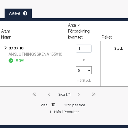
Artikel
1
Antal ×
Art.nr
Förpackning =
Namn
kvantitet
Paket
3707 10
Styck
ANSLUTNINGSSKENA 155X10
x
I lager
=
5
Styck
Sida 1 / 1
Visa
per sida
1 - 1 från
1
Produkter