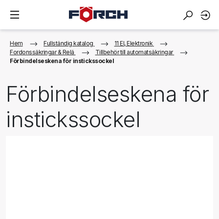
Hem
Fullständig katalog
11 El, Elektronik
Fordonssäkringar & Relä
Tillbehör till automatsäkringar
Förbindelseskena för instickssockel
Förbindelseskena för
instickssockel