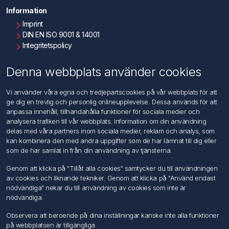
Information
Imprint
DIN EN ISO 9001 & 14001
Integritetspolicy
Användningsvillkor
Om oss
Denna webbplats använder cookies
Kontakta oss
Vi använder våra egna och tredjepartscookies på vår webbplats för att
ge dig en trevlig och personlig onlineupplevelse. Dessa används för att
Kundtjänst
anpassa innehåll, tillhandahålla funktioner för sociala medier och
Sök
analysera trafiken till vår webbplats. Information om din användning
delas med våra partners inom sociala medier, reklam och analys, som
kan kombinera den med andra uppgifter som de har lämnat till dig eller
Mitt konto
som de har samlat in från din användning av tjänsterna.
Mitt konto
Genom att klicka på "Tillåt alla cookies" samtycker du till användningen
Mina ordrar
av cookies och liknande tekniker. Genom att klicka på "Använd endast
Mina adresser
nödvändiga" nekar du till användning av cookies som inte är
nödvändiga.
Följ oss
Observera att beroende på dina inställningar kanske inte alla funktioner
på webbplatsen är tillgängliga.