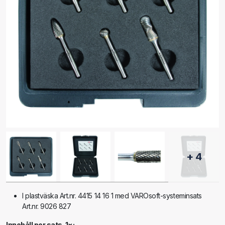
+ 4
I plastväska Art.nr. 4415 14 16 1 med VAROsoft-systeminsats
Art.nr. 9026 827
Innehåll per sats. 1×: