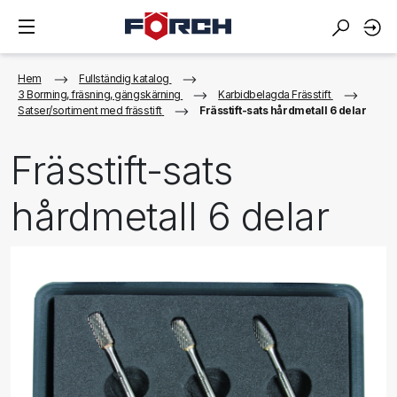
Hem
Fullständig katalog
3 Borrning, fräsning, gängskärning
Karbidbelagda Frässtift
Satser/sortiment med frässtift
Frässtift-sats hårdmetall 6 delar
Frässtift-sats
hårdmetall 6 delar