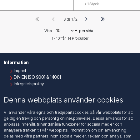
=
1
Styck
Sida 1 / 2
Visa
per sida
1 - 10 från
14
Produkter
Information
Imprint
DIN EN ISO 9001 & 14001
Integritetspolicy
Användningsvillkor
Om oss
Denna webbplats använder cookies
Kontakta oss
Vi använder våra egna och tredjepartscookies på vår webbplats för att
ge dig en trevlig och personlig onlineupplevelse. Dessa används för att
Kundtjänst
anpassa innehåll, tillhandahålla funktioner för sociala medier och
Sök
analysera trafiken till vår webbplats. Information om din användning
delas med våra partners inom sociala medier, reklam och analys, som