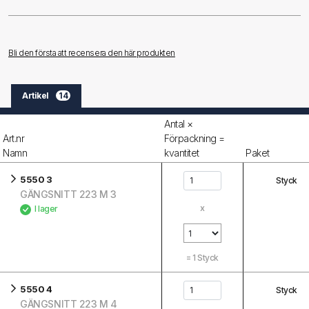
Bli den första att recensera den här produkten
Artikel
14
Antal ×
Art.nr
Förpackning =
Namn
kvantitet
Paket
5550 3
Styck
GÄNGSNITT 223 M 3
x
I lager
=
1
Styck
5550 4
Styck
GÄNGSNITT 223 M 4