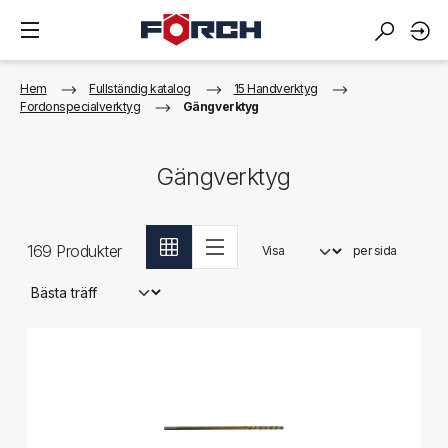
Hem
Fullständig katalog
15 Handverktyg
Fordonspecialverktyg
Gängverktyg
Gängverktyg
169
Produkter
Visa
per sida