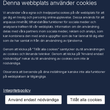
Om oss
Denna webbplats använder cookies
Kontakta oss
Vi använder våra egna och tredjepartscookies på vår webbplats för att
ge dig en trevlig och personlig onlineupplevelse. Dessa används för att
Kundtjänst
anpassa innehåll, tillhandahålla funktioner för sociala medier och
Sök
analysera trafiken till vår webbplats. Information om din användning
delas med våra partners inom sociala medier, reklam och analys, som
kan kombinera den med andra uppgifter som de har lämnat till dig eller
Mitt konto
som de har samlat in från din användning av tjänsterna.
Mitt konto
Genom att klicka på "Tillåt alla cookies" samtycker du till användningen
Mina ordrar
av cookies och liknande tekniker. Genom att klicka på "Använd endast
Mina adresser
nödvändiga" nekar du till användning av cookies som inte är
nödvändiga.
Följ oss
Observera att beroende på dina inställningar kanske inte alla funktioner
på webbplatsen är tillgängliga.
Integritetspolicy
Använd endast nödvändiga
Tillåt alla cookies
Copyright © 2026 FÖRCH Sverige AB. Alla rättigheter reserverade.
Powered by
nopCommerce