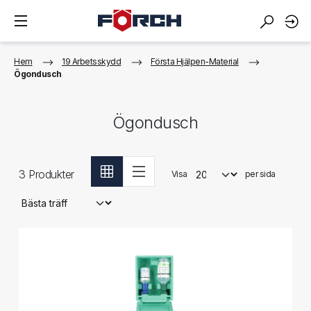
Hem
19 Arbetsskydd
Första Hjälpen-Material
Ögondusch
Ögondusch
3
Produkter
Visa
per sida