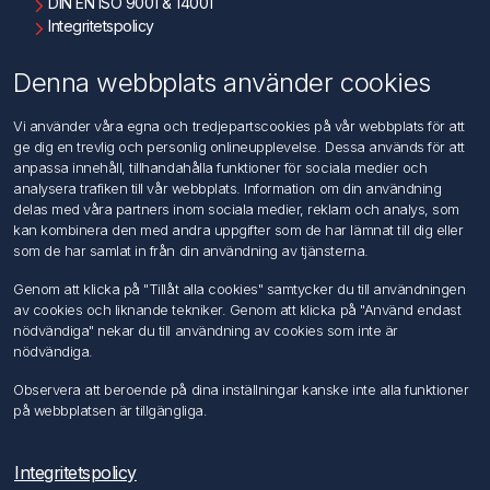
DIN EN ISO 9001 & 14001
Integritetspolicy
Användningsvillkor
Om oss
Denna webbplats använder cookies
Kontakta oss
Vi använder våra egna och tredjepartscookies på vår webbplats för att
ge dig en trevlig och personlig onlineupplevelse. Dessa används för att
Kundtjänst
anpassa innehåll, tillhandahålla funktioner för sociala medier och
Sök
analysera trafiken till vår webbplats. Information om din användning
delas med våra partners inom sociala medier, reklam och analys, som
kan kombinera den med andra uppgifter som de har lämnat till dig eller
Mitt konto
som de har samlat in från din användning av tjänsterna.
Mitt konto
Genom att klicka på "Tillåt alla cookies" samtycker du till användningen
Mina ordrar
av cookies och liknande tekniker. Genom att klicka på "Använd endast
Mina adresser
nödvändiga" nekar du till användning av cookies som inte är
nödvändiga.
Följ oss
Observera att beroende på dina inställningar kanske inte alla funktioner
på webbplatsen är tillgängliga.
Integritetspolicy