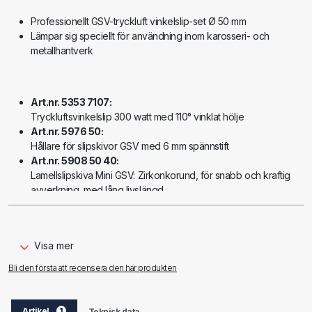
Professionellt GSV-tryckluft vinkelslip-set Ø 50 mm
Lämpar sig speciellt för användning inom karosseri- och
metallhantverk
Art.nr. 5353 7107:
Tryckluftsvinkelslip 300 watt med 110° vinklat hölje
Art.nr. 5976 50:
Hållare för slipskivor GSV med 6 mm spännstift
Art.nr. 5908 50 40:
Lamellslipskiva Mini GSV: Zirkonkorund, för snabb och kraftig
avverkning, med lång livslängd
Art.nr. 5973 50 6
150:
Hårdfleeceskiva Blue GSV med en öppen tredimensionell
nylon mikrostruktur. Goda slip- och finbearbetningsegenskaper
Visa mer
Art.nr. 5976 5 50 4:
Slipfleece nylon/keramik Red, GSV FÖRCH 5* hög slipkapacitet
Bli den första att recensera den här produkten
med låg tilltäppning. För rengöring och avlägsnande av rost,
lack, grundning, stenskottsskydd och tätningsmassa
Art.nr. 5976 50 36:
Artikel
1
Teknisk data