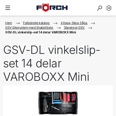
Hem
Fullständig katalog
4 Kapa, Slipa, Såga
GSV-Slipsystem med Snabbfäste
Slipskivor GSV
GSV-DL vinkelslip-set 14 delar VAROBOXX Mini
GSV-DL vinkelslip-
set 14 delar
VAROBOXX Mini