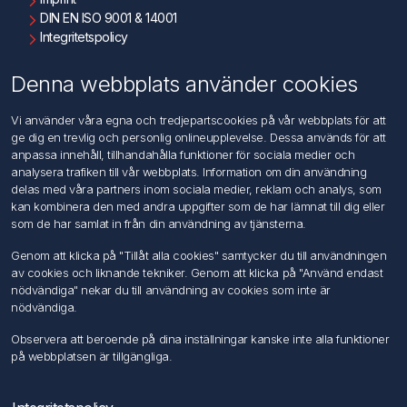
2× Art.nr. 5976 50 36: GSV-slipskivor aluminiumoxid
DIN EN ISO 9001 & 14001
2× Art.nr. 5976 50 11: GSV-fleece Alox Medium Ø 50 mm
Integritetspolicy
2× Art.nr. 5976 50 9: GSV-fleece Alox Extra Coarse Ø 50 mm
Användningsvillkor
Om oss
Denna webbplats använder cookies
Kontakta oss
Vi använder våra egna och tredjepartscookies på vår webbplats för att
ge dig en trevlig och personlig onlineupplevelse. Dessa används för att
Kundtjänst
anpassa innehåll, tillhandahålla funktioner för sociala medier och
Sök
analysera trafiken till vår webbplats. Information om din användning
delas med våra partners inom sociala medier, reklam och analys, som
kan kombinera den med andra uppgifter som de har lämnat till dig eller
Mitt konto
som de har samlat in från din användning av tjänsterna.
Mitt konto
Genom att klicka på "Tillåt alla cookies" samtycker du till användningen
Mina ordrar
av cookies och liknande tekniker. Genom att klicka på "Använd endast
Mina adresser
nödvändiga" nekar du till användning av cookies som inte är
nödvändiga.
Följ oss
Observera att beroende på dina inställningar kanske inte alla funktioner
på webbplatsen är tillgängliga.