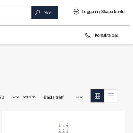
Logga in / Skapa konto
Sök
Kontakta oss
per sida