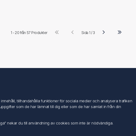
1 - 20 från
57 Produkter
Sida 1 / 3
Följ oss
nehåll, tillhandahålla funktioner för sociala medier och analysera trafiken
ifter som de har lämnat till dig eller som de har samlat in från din
iga" nekar du till användning av cookies som inte är nödvändiga.