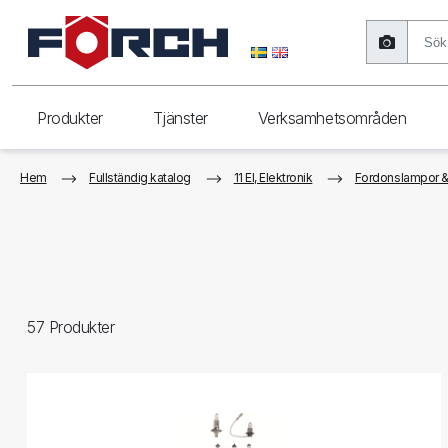
Produkter
Tjänster
Verksamhetsområden
Hem
Fullständig katalog
11 El, Elektronik
Fordonslampor &
57
Produkter