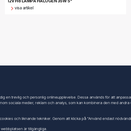
12V H8 LAMPA HALOGEN 35W 5*
visa artikel
Mitt konto
Mitt konto
g en trevlig och personlig onlineupplevelse. Dessa används för att anpassa in
Mina ordrar
inom sociala medier, reklam och analys, som kan kombinera den med andra uppg
Mina adresser
av cookies och liknande tekniker. Genom att klicka på "Använd endast nödvänd
 webbplatsen är tillgängliga.