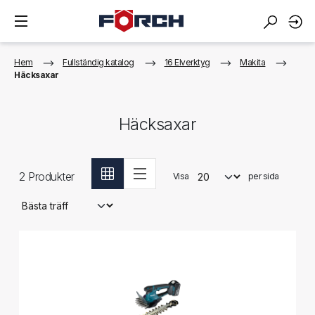
Hem
Fullständig katalog
16 Elverktyg
Makita
Häcksaxar
Häcksaxar
2
Produkter
Visa
per sida