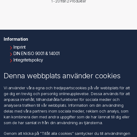
1 - 20 från
2 Produkter
Information
Imprint
DIN EN ISO 9001 & 14001
Integritetspolicy
Användningsvillkor
Om oss
Denna webbplats använder cookies
Kontakta oss
Vi använder våra egna och tredjepartscookies på vår webbplats för att
ge dig en trevlig och personlig onlineupplevelse. Dessa används för att
Kundtjänst
anpassa innehåll, tillhandahålla funktioner för sociala medier och
Sök
analysera trafiken till vår webbplats. Information om din användning
delas med våra partners inom sociala medier, reklam och analys, som
kan kombinera den med andra uppgifter som de har lämnat till dig eller
Mitt konto
som de har samlat in från din användning av tjänsterna.
Mitt konto
Genom att klicka på "Tillåt alla cookies" samtycker du till användningen
Mina ordrar