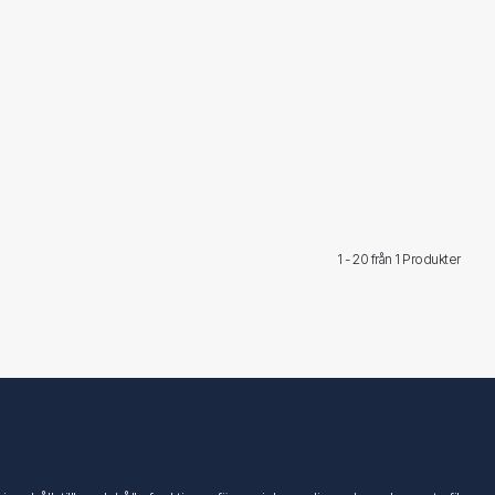
1 - 20 från
1 Produkter
Följ oss