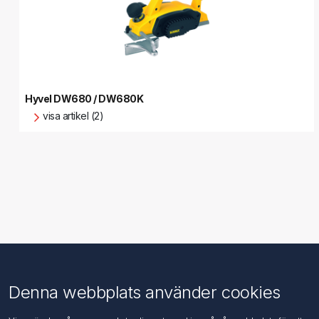
Hyvel DW680 / DW680K
visa artikel (2)
Information
Kundtjänst
Denna webbplats använder cookies
Imprint
Sök