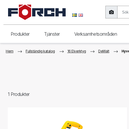
Produkter
Tjänster
Verksamhetsområden
Hem
Fullständig katalog
16 Elverktyg
DeWalt
Hyv
1
Produkter