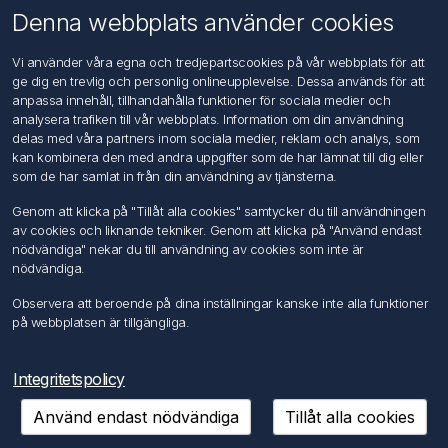
Om oss
Denna webbplats använder cookies
Kontakta oss
Vi använder våra egna och tredjepartscookies på vår webbplats för att
ge dig en trevlig och personlig onlineupplevelse. Dessa används för att
Kundtjänst
anpassa innehåll, tillhandahålla funktioner för sociala medier och
Sök
analysera trafiken till vår webbplats. Information om din användning
delas med våra partners inom sociala medier, reklam och analys, som
kan kombinera den med andra uppgifter som de har lämnat till dig eller
Mitt konto
som de har samlat in från din användning av tjänsterna.
Mitt konto
Genom att klicka på "Tillåt alla cookies" samtycker du till användningen
Mina ordrar
av cookies och liknande tekniker. Genom att klicka på "Använd endast
Mina adresser
nödvändiga" nekar du till användning av cookies som inte är
nödvändiga.
Följ oss
Observera att beroende på dina inställningar kanske inte alla funktioner
på webbplatsen är tillgängliga.
Integritetspolicy
Använd endast nödvändiga
Tillåt alla cookies
Copyright © 2026 FÖRCH Sverige AB. Alla rättigheter reserverade.
Powered by
nopCommerce