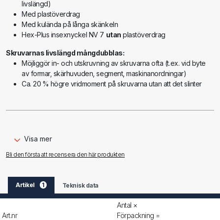
livslängd)
Med plastöverdrag
Med kulända på långa skänkeln
Hex-Plus insexnyckel NV 7
utan
plastöverdrag
Skruvarnas livslängd mångdubblas:
Möjliggör in- och utskruvning av skruvarna ofta (t.ex. vid byte
av formar, skärhuvuden, segment, maskinanordningar)
Ca. 20 % högre vridmoment på skruvarna utan att det slinter
Innehåll:
Art.nr. 4154 15: Hex-Plus vinkelskruvmejsel 1,5 FÖRCH 5*
Visa mer
Art.nr. 4154 20: Hex-Plus vinkelskruvmejsel 2,0 FÖRCH 5*
Bli den första att recensera den här produkten
Art.nr. 4154 25: Hex-Plus vinkelskruvmejsel 2,5 FÖRCH 5*
Art.nr. 4154 30: Hex-Plus vinkelskruvmejsel 3,0 FÖRCH 5*
Art.nr. 4154 40: Hex-Plus vinkelskruvmejsel 4,0 FÖRCH 5*
Artikel
1
Teknisk data
Art.nr. 4154 50: Hex-Plus vinkelskruvmejsel 5,0 FÖRCH 5*
Art.nr. 4154 60: Hex-Plus vinkelskruvmejsel 6,0 FÖRCH 5*
Antal ×
Art.nr. 4154 70: Hex-Plus vinkelskruvmejsel 7,0 FÖRCH 5*
Art.nr
Förpackning =