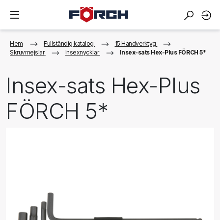
Hem
Fullständig katalog
15 Handverktyg
Skruvmejslar
Insexnycklar
Insex-sats Hex-Plus FÖRCH 5*
Insex-sats Hex-Plus
FÖRCH 5*